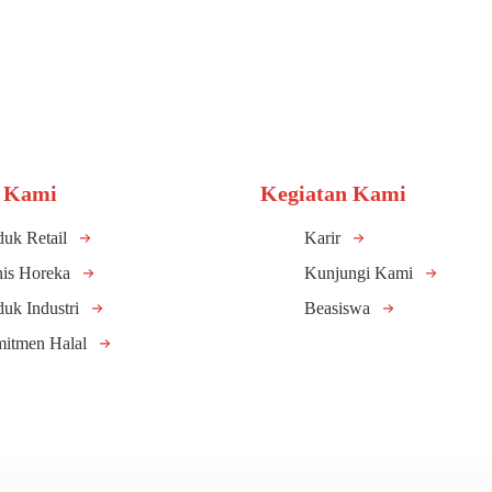
 Kami
Kegiatan Kami
duk Retail
Karir
nis Horeka
Kunjungi Kami
duk Industri
Beasiswa
itmen Halal