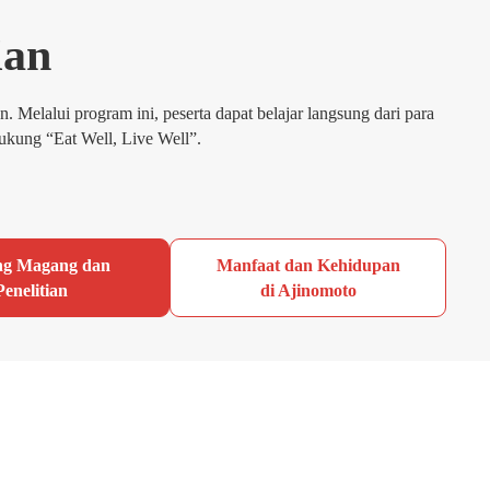
ian
elalui program ini, peserta dapat belajar langsung dari para
dukung “Eat Well, Live Well”.
ng Magang dan
Manfaat dan Kehidupan
Penelitian
di Ajinomoto