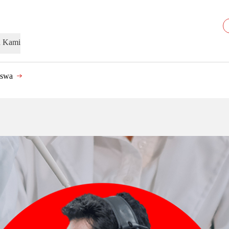
n Kami
iswa