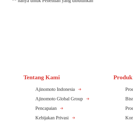
** hanya untuk Penelitian yang dibutuhkan
Tentang Kami
Produk
Ajinomoto Indonesia
Pro
Ajinomoto Global Group
Bis
Pencapaian
Pro
Kebijakan Privasi
Kom